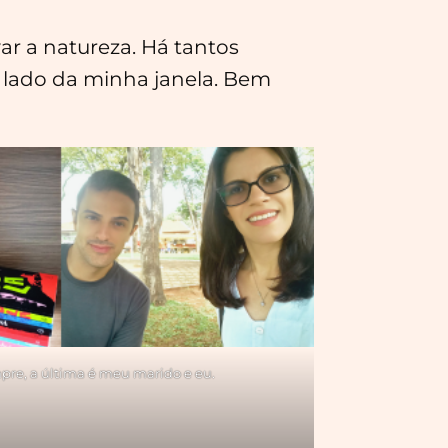
ar a natureza. Há tantos
 lado da minha janela. Bem
ompre, a última é meu marido e eu.