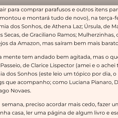
air para comprar parafusos e outros itens 
ontou e montará tudo de novo), na terça-feir
imia dos Sonhos, de Athena Laz; Úrsula, de Mar
s Secas, de Graciliano Ramos; Mulherzinhas, 
ejos da Amazon, mas saíram bem mais baratos
a mente tem andado bem agitada, mas o que
Passeio, de Clarice Lispector (amei e o achei
uimia dos Sonhos (este leio um tópico por dia, 
gs que acompanho; como Luciana Pianaro, Dé
iago Novaes.
semana, preciso acordar mais cedo, fazer um c
inha casa, ler uma página de algum livro e 