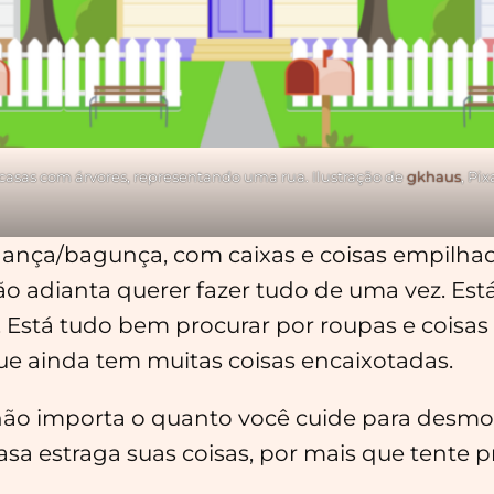
 casas com árvores, representando uma rua. Ilustração de
gkhaus
, Pi
ança/bagunça, com caixas e coisas empilha
ão adianta querer fazer tudo de uma vez. Est
Está tudo bem procurar por roupas e coisas
que ainda tem muitas coisas encaixotadas.
 não importa o quanto você cuide para desmon
sa estraga suas coisas, por mais que tente p