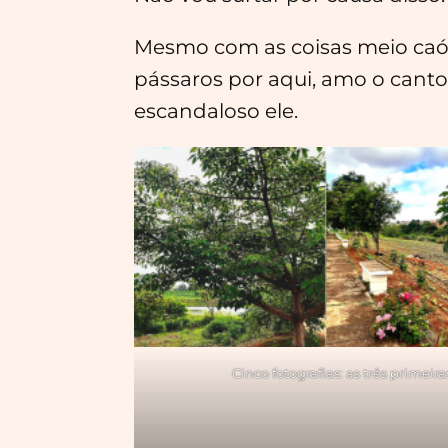
Mesmo com as coisas meio caóti
pássaros por aqui, amo o cant
escandaloso ele.
Cinco fotografias: as três primei