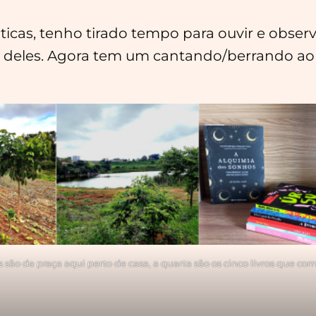
cas, tenho tirado tempo para ouvir e observ
o deles. Agora tem um cantando/berrando ao
ras são da praça aqui perto de casa, a quarta são os cinco livros que c